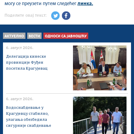
могу се преузети путем следећег
линка.
Поделите овај текст:
АКТУЕЛНО
ВЕСТИ
ОДНОСИ СА ЈАВНОШЋУ
6. август 2026.
Делегација кинеске
провинције Фуђен
посетила Крагујевац
6. август 2026.
Водоснабдевање у
Крагујевцу стабилно,
улагања обезбедила
сигурније снабдевање