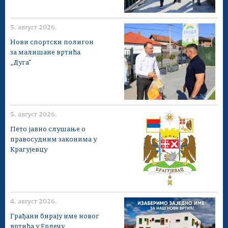
5. август 2026.
Нови спортски полигон
за малишане вртића
„Дуга“
5. август 2026.
Пето јавно слушање о
правосудним законима у
Крагујевцу
4. август 2026.
Грађани бирају име новог
вртића у Ердечу