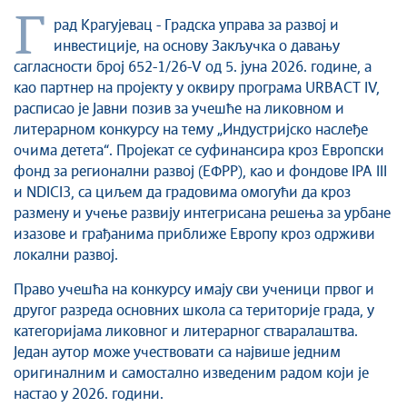
Култура
Г
рад Крагујевац - Градска управа за развој и
Здравство
инвестиције, на основу Закључка о давању
Социјална заштита
сагласности број 652-1/26-V од 5. јуна 2026. године, а
Спорт
као партнер на пројекту у оквиру програма URBACT IV,
расписао је Јавни позив за учешће на ликовном и
Седнице Градског већа
литерарном конкурсу на тему „Индустријско наслеђе
Седнице Скупштине
очима детета“. Пројекат се суфинансира кроз Европски
Туризам
фонд за регионални развој (ЕФРР), као и фондове IPA III
Крагујевац - Град у парку
и NDICI3, са циљем да градовима омогући да кроз
Екологија
размену и учење развију интегрисана решења за урбане
изазове и грађанима приближе Европу кроз одрживи
Млади у локалној самоуправи
локални развој.
НВО
Међународна сарадња
Право учешћа на конкурсу имају сви ученици првог и
другог разреда основних школа са територије града, у
Позив за медије
категоријама ликовног и литерарног стваралаштва.
Избори
Један аутор може учествовати са највише једним
Октобарске свечаности
оригиналним и самостално изведеним радом који је
Образовање
настао у 2026. години.