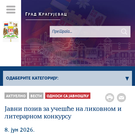
Г
К
РАД
РАГУЈЕВАЦ
ОДАБЕРИТЕ КАТЕГОРИЈУ:
Све вести
АКТУЕЛНО
ВЕСТИ
ОДНОСИ СА ЈАВНОШЋУ
Актуелно
Јавни позив за учешће на ликовном и
Сервисне Информације
литерарном конкурсу
Генерално
Односи са јавношћу
8. јун 2026.