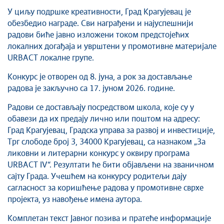
Савет за координацију послова безбедности
У циљу подршке креативности, Град Крагујевац је
саобраћаја
обезбедио награде. Сви награђени и најуспешнији
Људска и мањинска права
радови биће јавно изложени током предстојећих
локалних догађаја и уврштени у промотивне материјале
URBACT локалне групе.
Конкурс је отворен од 8. јуна, а рок за достављање
радова је закључно са 17. јуном 2026. године.
Радови се достављају посредством школа, које су у
обавези да их предају лично или поштом на адресу:
Град Крагујевац, Градска управа за развој и инвестиције,
Трг слободе број 3, 34000 Крагујевац, са назнаком „За
ликовни и литерарни конкурс у оквиру програма
URBACT IV“. Резултати ће бити објављени на званичном
сајту Града. Учешћем на конкурсу родитељи дају
сагласност за коришћење радова у промотивне сврхе
пројекта, уз навођење имена аутора.
Комплетан текст Јавног позива и пратеће информације