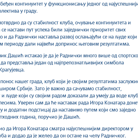
збеђен континуитет у функционисању једног од најуспешниј
лектива у граду.
 потврдио да су стабилност клуба, очување континуитета и
 се настави пут успеха били заједнички приоритет свих
о и да Раднички наставља развој ослањајући се на људе који
м периоду дали највећи допринос његовим резултатима.
ик Дашић истакао је да је Раднички много више од спортско
 да представља један од најпрепознатљивијих симбола
Крагујевца.
 понос нашег града, клуб који је својим резултатима заслужи
иром Србије. Зато је важно да сачувамо стабилност,
 и људе који су својим радом доказали да умеју да воде клу
песима. Уверен сам да ће наставак рада Игора Конатара доне
ју и додатни подстицај да наставимо путем који смо заједно
тходних година, поручио је Дашић.
сио да Игора Конатара сматра најуспешнијим директором у
ба и додао да је желео да он остане на челу Радничког.