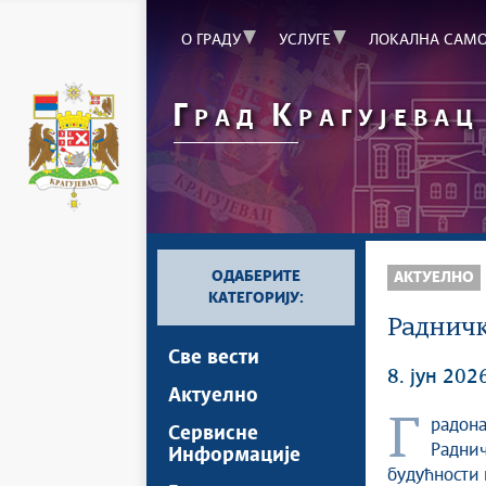
О ГРАДУ
УСЛУГЕ
ЛОКАЛНА САМ
Г
К
РАД
РАГУЈЕВАЦ
ОДАБЕРИТЕ
АКТУЕЛНО
КАТЕГОРИЈУ:
Радничк
Све вести
8. јун 202
Актуелно
Градоначелник Крагујевца Никола Дашић и генерални директор ФК
Сервисне
Раднич
Информације
будућности к