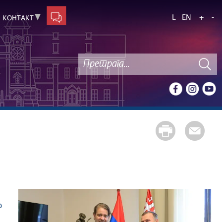
L
EN
+
-
КОНТАКТ
о