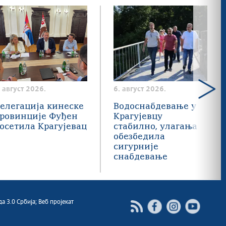
. август 2026.
6. август 2026.
елегација кинеске
Водоснабдевање у
ровинције Фуђен
Крагујевцу
осетила Крагујевац
стабилно, улагања
обезбедила
сигурније
снабдевање
 3.0 Србија; Веб пројекат
Facebook
Instagram
Youtube
RSS