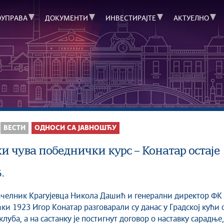
ОУПРАВА
ДОКУМЕНТИ
ИНВЕСТИРАЈТЕ
АКТУЕЛНО
ВЕСТИ
ОДНОСИ СА ЈАВНОШЋУ
и чува победнички курс – Конатар остаје
6.
ки 1923 Игор Конатар разговарали су данас у Градској кући 
луба, а на састанку је постигнут договор о наставку сарадње,