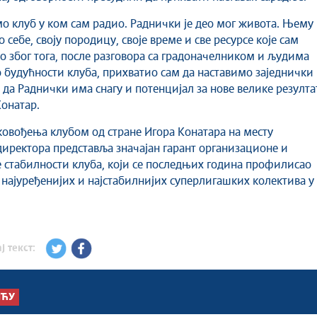
мо клуб у ком сам радио. Раднички је део мог живота. Њему
 себе, своју породицу, своје време и све ресурсе које сам
о због тога, после разговора са градоначелником и људима
о будућности клуба, прихватио сам да наставимо заједнички
 да Раднички има снагу и потенцијал за нове велике резулта
Конатар.
ковођења клубом од стране Игора Конатара на месту
директора представља значајан гарант организационе и
 стабилности клуба, који се последњих година профилисао
д најуређенијих и најстабилнијих суперлигашких колектива у
ј текст:
ШЋУ