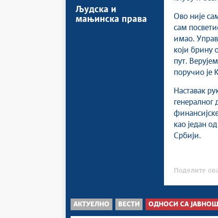
Људска и
Ово није са
мањинска права
сам посветио
имао. Управ
који брину 
пут. Верујем
поручио је 
Наставак ру
генералног 
финансијске
као један о
Србији.
Поделите ова
АКТУЕЛНО
ВЕСТИ
ОДНОСИ СА ЈАВНО