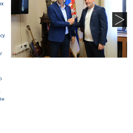
их
 су
г
о
б
ти