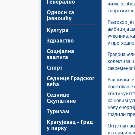
Генерално
чиме је обе
спортских ко
Односи са
јавношћу
Разговор је
амбиција да
Култура
учесника, ка
Здравство
у претходно
Социјална
Градоначелн
заштита
колектива и
Спорт
савременог 
Седнице Градског
Раднички је
већа
поштовање ш
континуитет
Седнице
ка новим ус
Скупштине
нову енерги
Туризам
градили пре
Крагујевац - Град
Он је нагла
у парку
историји клу