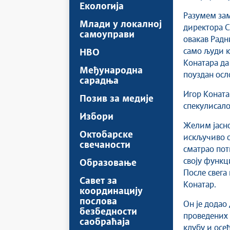
Екологија
Разумем зам
Млади у локалној
директора С
самоуправи
овакав Радн
само људи ко
НВО
Конатара да 
Међународна
поуздан осл
сарадња
Игор Коната
Позив за медије
спекулисало 
Избори
Желим јасно 
Октобарске
искључиво о
свечаности
сматрао пот
своју функц
Образовање
После свега 
Савет за
Конатар.
координацију
послова
Он је додао
безбедности
проведених 
саобраћаја
клубу и осе