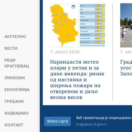
АКТУЕЛНО
ВЕСТИ
7. август 2026.
7. ав
РЕЦИ
Наранџасти метео
Град
КРАГУЈЕВАЦ
аларм у петак и за
угос
дане викенда: ризик
Зап
ЛИНКОВИ
од настанка и
ширења пожара на
ЕКОНОМИЈА
отвореном и даље
веома висок
ГРАЂАНИ
ИЗДВАЈАМО
Веб презентација jе лиценциран
Мапа сајта
kragujevac.ls.gov.rs
КОНТАКТ