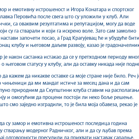
ор и емотивну истрошеност и Игора Конатара и спортског
лавка Перовића после свега што су уложили у клуб. Али
ички, са оваквим резултатима и репутацијом, могу да воде
ји су га стварали и који га искрено воле. Зато сам замолио
настави започети посао, а Град Крагујевац ће и убудуће бит
онац клубу и његовом даљем развоју, казао је градоначелник
р је након састанка истакао да се у претходном периоду мно
о његовом статусу у клубу, али да оставку никада није подн
да кажем да никакве оставке са моје стране није било. Реч ј
 чињеници да ми мандат истиче за месец дана и да сам
пуно природним да Скупштини клуба ставим на располагањ
ију и омогућим да процени постоји ли неко боље решење.
што смо заједно изградили, то је била моја обавеза, рекао је
 да су замор и емотивна истрошеност последица година
у стварању модерног Радничког, али и да су љубав према
ћај одговорности пресудили да прихвати наставак сарадње.