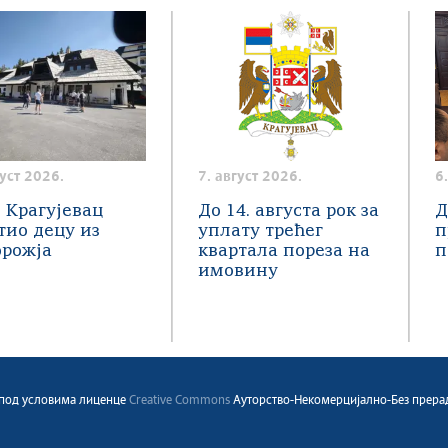
густ 2026.
7. август 2026.
6
 Крагујевац
До 14. августа рок за
Д
тио децу из
уплату трећег
п
орожја
квартала пореза на
п
имовину
a под условима лиценце
Creative Commons
Ауторство-Некомерцијално-Без прерада