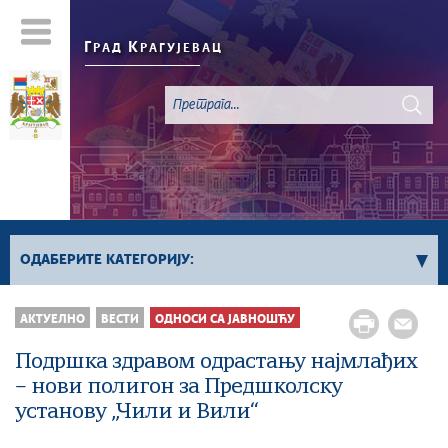
Г
К
РАД
РАГУЈЕВАЦ
ОДАБЕРИТЕ КАТЕГОРИЈУ:
Све вести
АКТУЕЛНО
ВЕСТИ
ОДНОСИ СА ЈАВНОШЋУ
Актуелно
Подршка здравом одрастању најмлађих
Сервисне Информације
– нови полигон за Предшколску
Генерално
установу „Чили и Вили“
Односи са јавношћу