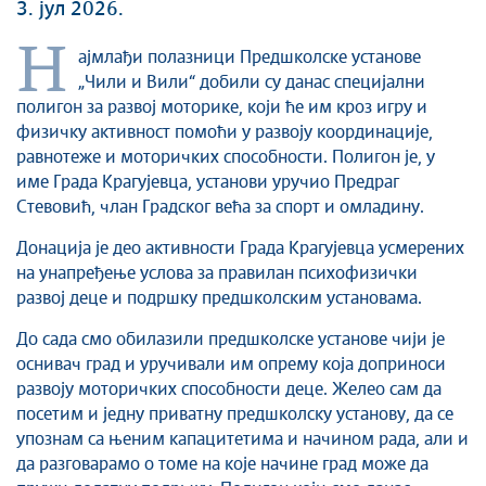
3. јул 2026.
Култура
Здравство
Н
ајмлађи полазници Предшколске установе
Социјална заштита
„Чили и Вили“ добили су данас специјални
Спорт
полигон за развој моторике, који ће им кроз игру и
физичку активност помоћи у развоју координације,
Седнице Градског већа
равнотеже и моторичких способности. Полигон је, у
Седнице Скупштине
име Града Крагујевца, установи уручио Предраг
Туризам
Стевовић, члан Градског већа за спорт и омладину.
Крагујевац - Град у парку
Донација је део активности Града Крагујевца усмерених
Екологија
на унапређење услова за правилан психофизички
Млади у локалној самоуправи
развој деце и подршку предшколским установама.
НВО
До сада смо обилазили предшколске установе чији је
Међународна сарадња
оснивач град и уручивали им опрему која доприноси
Позив за медије
развоју моторичких способности деце. Желео сам да
Избори
посетим и једну приватну предшколску установу, да се
Октобарске свечаности
упознам са њеним капацитетима и начином рада, али и
да разговарамо о томе на које начине град може да
Образовање