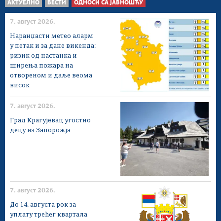
АКТУЕЛНО
ВЕСТИ
ОДНОСИ СА ЈАВНОШЋУ
7. август 2026.
Наранџасти метео аларм
у петак и за дане викенда:
ризик од настанка и
ширења пожара на
отвореном и даље веома
висок
7. август 2026.
Град Крагујевац угостио
децу из Запорожја
7. август 2026.
До 14. августа рок за
уплату трећег квартала