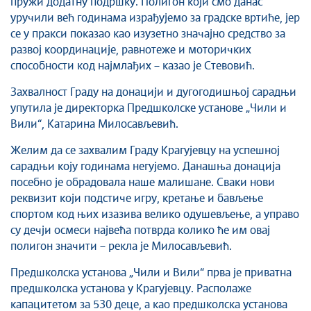
пружи додатну подршку. Полигон који смо данас
Савет за координацију послова безбедности
уручили већ годинама израђујемо за градске вртиће, јер
саобраћаја
се у пракси показао као изузетно значајно средство за
Људска и мањинска права
развој координације, равнотеже и моторичких
способности код најмлађих – казао је Стевовић.
Захвалност Граду на донацији и дугогодишњој сарадњи
упутила је директорка Предшколске установе „Чили и
Вили“, Катарина Милосављевић.
Желим да се захвалим Граду Крагујевцу на успешној
сарадњи коју годинама негујемо. Данашња донација
посебно је обрадовала наше малишане. Сваки нови
реквизит који подстиче игру, кретање и бављење
спортом код њих изазива велико одушевљење, а управо
су дечји осмеси највећа потврда колико ће им овај
полигон значити – рекла је Милосављевић.
Предшколска установа „Чили и Вили“ прва је приватна
предшколска установа у Крагујевцу. Располаже
капацитетом за 530 деце, а као предшколска установа