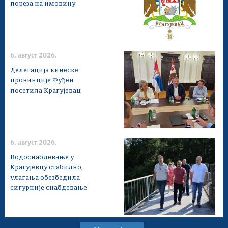
пореза на имовину
6. август 2026.
Делегација кинеске
провинције Фуђен
посетила Крагујевац
6. август 2026.
Водоснабдевање у
Крагујевцу стабилно,
улагања обезбедила
сигурније снабдевање