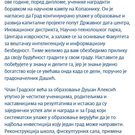
ове године, поред дипломе, ученике наградити
Савет за координацију послова безбедности
боравком на научном кампу на Копаонику. Он је
саобраћаја
нагласио да Град континуирано улаже у образовање и
Људска и мањинска права
развија капиталне пројекте попут Државног дата центра,
Иновационог дистрикта, Научно-технолошког парка,
Центара изврсности, а залаже се за оснивање Факултета
за вештачку интелигенцију и информациону
безбедност. Тиме желимо да вам обезбедимо прилику
да своју будућност градите у свом граду. Наставите да
побеђујете у знању и делите га, јер је знање једино
богатство које се увећава онда када се дели, поручио је
градоначелник Дашић.
Члан Градског већа за образовање Душан Алексић
упутио је честитке ученицима, родитељима и
наставницима на резултатима и истакао да су
заједнички успех али и награда и за Град који
систематски улаже у образовање верујући да је то
најбоља инвестиција коју један град може направити.
Реконструкција школа, фискултурних сала, примена