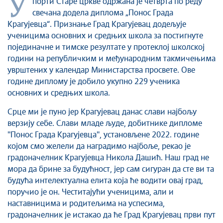
У
порти Старе цркве одржана је четврта по реду
Култура
свечана додела диплома „Понос Града
Здравство
Крагујевца“. Признање Град Крагујевац додељује
Социјална заштита
ученицима основних и средњих школа за постигнуте
Спорт
појединачне и тимске резултате у протеклој школској
години на републичким и међународним такмичењима
Седнице Градског већа
уврштених у календар Министарства просвете. Ове
Седнице Скупштине
године диплому је добило укупно 229 ученика
Туризам
основних и средњих школа.
Крагујевац - Град у парку
Срце ми је пуно јер Крагујевац данас слави најбољу
Екологија
верзију себе. Слави младе људе, добитнике дипломе
Млади у локалној самоуправи
''Понос Града Крагујевца'', установљене 2022. године
НВО
којом смо желели да наградимо најбоље, рекао је
градоначелник Крагујевца Никола Дашић. Наш град не
Међународна сарадња
мора да брине за будућност, јер сам сигуран да сте ви та
Позив за медије
будућа интелектуална елита која ће водити овај град,
Избори
поручио је он. Честитајући ученицима, али и
Октобарске свечаности
наставницима и родитељима на успесима,
Образовање
градоначелник је истакао да ће Град Крагујевац први пут