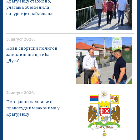
Крагујевцу стабилно,
улагања обезбедила
сигурније снабдевање
5. август 2026.
Нови спортски полигон
за малишане вртића
„Дуга“
5. август 2026.
Пето јавно слушање о
правосудним законима у
Крагујевцу