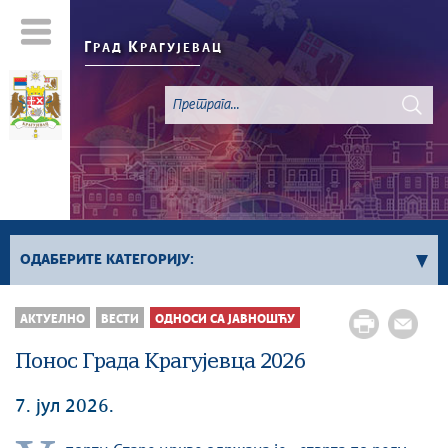
Г
К
РАД
РАГУЈЕВАЦ
ОДАБЕРИТЕ КАТЕГОРИЈУ:
Све вести
АКТУЕЛНО
ВЕСТИ
ОДНОСИ СА ЈАВНОШЋУ
Актуелно
Понос Града Крагујевца 2026
Сервисне Информације
Генерално
7. јул 2026.
Односи са јавношћу