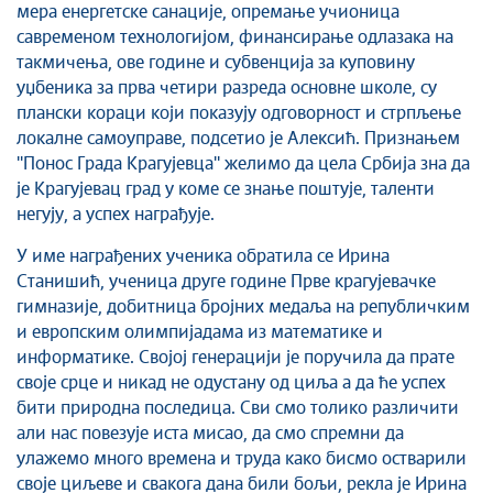
мера енергетске санације, опремање учионица
савременом технологијом, финансирање одлазака на
такмичења, ове године и субвенција за куповину
уџбеника за прва четири разреда основне школе, су
плански кораци који показују одговорност и стрпљење
локалне самоуправе, подсетио је Алексић. Признањем
''Понос Града Крагујевца'' желимо да цела Србија зна да
је Крагујевац град у коме се знање поштује, таленти
негују, а успех награђује.
У име награђених ученика обратила се Ирина
Станишић, ученица друге године Прве крагујевачке
гимназије, добитница бројних медаља на републичким
и европским олимпијадама из математике и
информатике. Својој генерацији је поручила да прате
своје срце и никад не одустану од циља а да ће успех
бити природна последица. Сви смо толико различити
али нас повезује иста мисао, да смо спремни да
улажемо много времена и труда како бисмо остварили
своје циљеве и свакога дана били бољи, рекла је Ирина