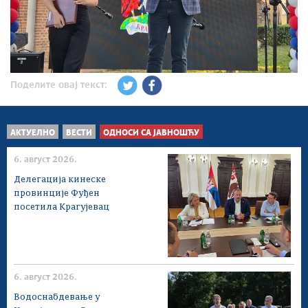
Поделите овај текст:
АКТУЕЛНО
ВЕСТИ
ОДНОСИ СА ЈАВНОШЋУ
6. август 2026.
Делегација кинеске
провинције Фуђен
посетила Крагујевац
6. август 2026.
Водоснабдевање у