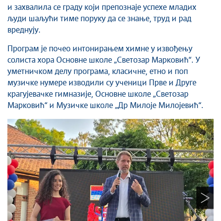
и захвалила се граду који препознаје успехе младих
људи шаљући тиме поруку да се знање, труд и рад
вреднују.
Програм је почео интонирањем химне у извођењу
солиста хора Основне школе „Светозар Марковић“. У
уметничком делу програма, класичне, етно и поп
музичке нумере изводили су ученици Прве и Друге
крагујевачке гимназије, Основне школе „Светозар
Марковић“ и Музичке школе „Др Милоје Милојевић“.