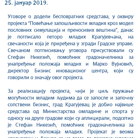
Култура
25. јануар 2019.
Здравство
Уговоре о додели бесповратних средстава, у оквиру
Социјална заштита
пројекта “Повећање запошљивости младих кроз модел
Спорт
пословних симулација и преносивих вештина”, данас
Седнице Градског већа
је потписало петоро младих Крагујевчана, на
свечаности која је приређена у згради Градске управе.
Седнице Скупштине
Свечаном потписивању уговора присуствовали су
Туризам
Стефан Никезић, помоћник градоначелника за
Крагујевац - Град у парку
унапређење положаја младих и Марко Вујновић,
Екологија
директор Бизнис иновационог центра, који су
говорили о значају овог пројекта.
Млади у локалној самоуправи
НВО
За реализацију пројекта, чији је циљ пружање
Међународна сарадња
могућности младим људима да се запосле и започну
сопствени бизнис, град Крагујевац је добио највише
Позив за медије
средстава од Министарства омладине и спорта у
Избори
односу на друге градове који су аплицирали, подсетио
Октобарске свечаности
је Стефан Никезић, помоћник градоначелника за
унапређење положаја младих. Пројекат је веома
Образовање