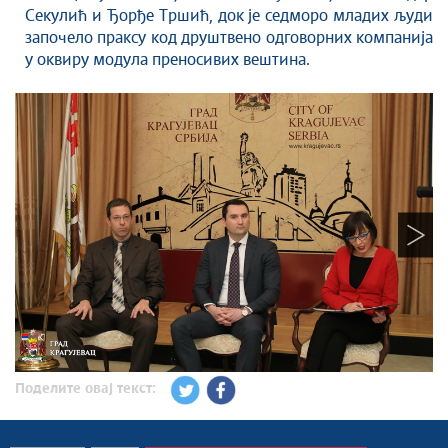
Секулић и Ђорђе Тршић, док је седморо младих људи
започело праксу код друштвено одговорних компанија
у оквиру модула преносивих вештина.
Поделите овај текст: