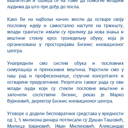
квалитетан и базира се на томе да помогне младим
Савет за координацију послова безбедности
људима да што пре дођу до посла.
саобраћаја
Људска и мањинска права
Како би на најбољи начин могли да остваре своју
пословну идеју и самостално наступе на тржишту,
млади грантисти имали су прилику да нова знања и
вештине стекну кроз тронедељну обуку, која је
организована у просторијама Бизнис иновационог
центра.
Унапредили смо систем обука и пословних
симулација и преносивих вештина. Уврстили смо у
наш рад и професионалце, стручне консултанте и
остварене предузетнике. Резултати таквог рада су ови
млади људи који су стекли пословне вештине и
започели соспствени бизнис, рекао је Марко
Вујиновић, директор Бизнис иновационог центра.
Уговоре о додели бесповратних средстава у вредности
од 1, 5 милиона динара потписали су Душан Ташовић,
Милица Јовановић, Иван Милуновић, Александар