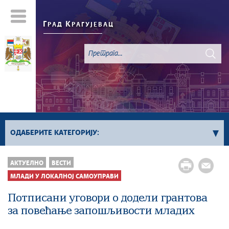
Г
К
РАД
РАГУЈЕВАЦ
ОДАБЕРИТЕ КАТЕГОРИЈУ:
Све вести
АКТУЕЛНО
ВЕСТИ
Актуелно
МЛАДИ У ЛОКАЛНОЈ САМОУПРАВИ
Сервисне Информације
Потписани уговори о додели грантова
Генерално
за повећање запошљивости младих
Односи са јавношћу