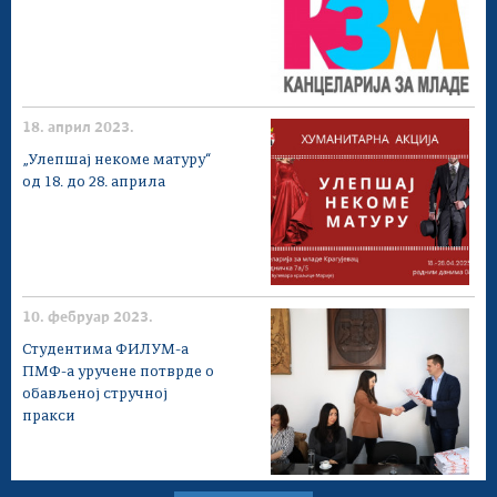
18. април 2023.
„Улепшај некоме матуру“
од 18. до 28. априла
10. фебруар 2023.
Студентима ФИЛУМ-а
ПМФ-а уручене потврде о
обављеној стручној
пракси