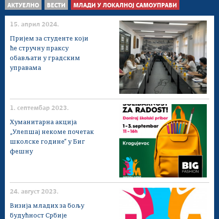
АКТУЕЛНО
ВЕСТИ
МЛАДИ У ЛОКАЛНОЈ САМОУПРАВИ
15. април 2024.
Пријем за студенте који
ће стручну праксу
обављати у градским
управама
1. септембар 2023.
Хуманитарна акција
„Улепшај некоме почетак
школске године“ у Биг
фешну
24. август 2023.
Визија младих за бољу
будућност Србије