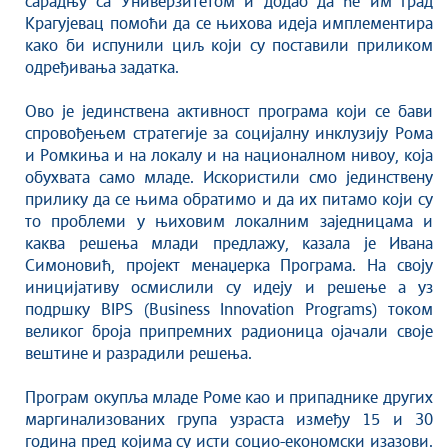
сарадњу са Универзитетом и додао да ће им град
Савет за координацију послова безбедности
Крагујевац помоћи да се њихова идеја имплементира
саобраћаја
како би испунили циљ који су поставили приликом
Људска и мањинска права
одређивања задатка.
Ово је јединствена активност програма који се бави
спровођењем стратегије за социјалну инклузију Рома
и Ромкиња и на локалу и на националном нивоу, која
обухвата само младе. Искористили смо јединствену
прилику да се њима обратимо и да их питамо који су
то проблеми у њиховим локалним заједницама и
каква решења млади предлажу, казала је Ивана
Симоновић, пројект менаџерка Програма. На своју
иницијативу осмислили су идеју и решење а уз
подршку BIPS (Business Innovation Programs) током
великог броја припремних радионица ојачали своје
вештине и разрадили решења.
Програм окупља младе Роме као и припаднике других
маргинализованих група узраста између 15 и 30
година пред којима су исти социо-економски изазови.