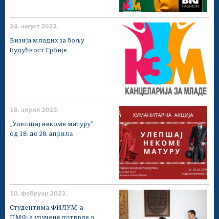
24. август 2023.
Визија младих за бољу
будућност Србије
18. април 2023.
„Улепшај некоме матуру“
од 18. до 28. априла
10. фебруар 2023.
Студентима ФИЛУМ-а
ПМФ-а уручене потврде о