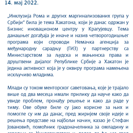
Култура
14. мај 2022.
Здравство
„Инклузија Рома и других маргинализованих група у
Социјална заштита
Србији“ била је тема Хакатона, који је данас одржан у
Спорт
Бизнис иновационом центру у Крагујевцу. Тема
Седнице Градског већа
данашњег догађаја је иначе и назив четворогодишњег
програма који спроводи Немачка агенција за
Седнице Скупштине
међународну сарадњу (ГИЗ) у партнерству са
Туризам
Министарством за људска и мањинска права и
Крагујевац - Град у парку
друштвени дијалог Републике Србије а Хакатон је
Екологија
једина активност која је у оквиру програма намењена
искључиво младима.
Млади у локалној самоуправи
НВО
Млади су током менторског саветовања, које је трајало
Међународна сарадња
више од два месеца имали прилику да науче како да
увиде проблем, пронађу решење и како да раде у
Позив за медије
тиму. Ове обуке биле су јако корисне за њих и
Избори
помогле су им да данас, пред жиријем своје идеје и
Октобарске свечаности
решења представе на најбољи начин, казао је Стефан
Јовановић, помоћник градоначелника за омладину и
Образовање