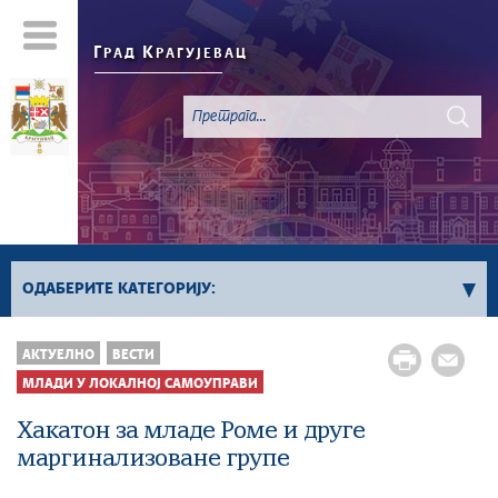
Г
К
РАД
РАГУЈЕВАЦ
ОДАБЕРИТЕ КАТЕГОРИЈУ:
Све вести
АКТУЕЛНО
ВЕСТИ
Актуелно
МЛАДИ У ЛОКАЛНОЈ САМОУПРАВИ
Сервисне Информације
Хакатон за младе Роме и друге
Генерално
маргинализоване групе
Односи са јавношћу