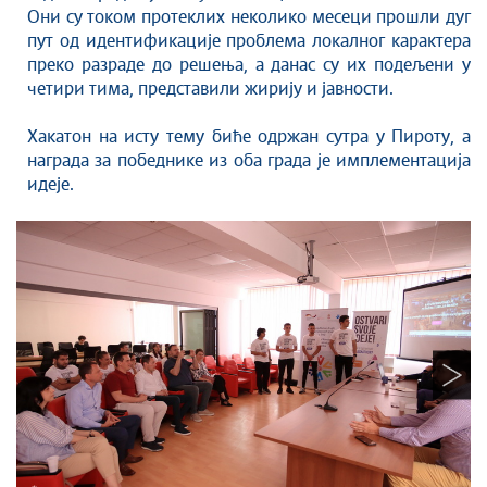
Они су током протеклих неколико месеци прошли дуг
пут од идентификације проблема локалног карактера
преко разраде до решења, а данас су их подељени у
четири тима, представили жирију и јавности.
Хакатон на исту тему биће одржан сутра у Пироту, а
награда за победнике из оба града је имплементација
идеје.