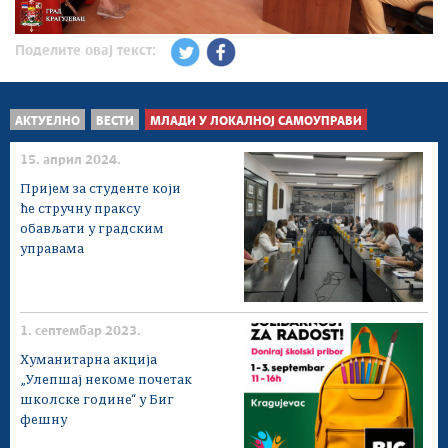
Поделите овај текст:
АКТУЕЛНО
ВЕСТИ
МЛАДИ У ЛОКАЛНОЈ САМОУПРАВИ
15. април 2024.
Пријем за студенте који
ће стручну праксу
обављати у градским
управама
1. септембар 2023.
Хуманитарна акција
„Улепшај некоме почетак
школске године“ у Биг
фешну