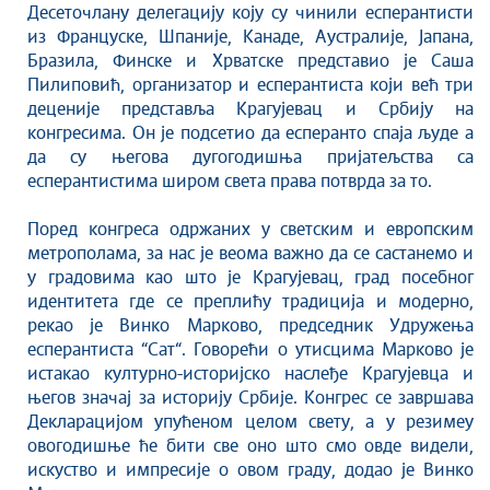
Десеточлану делегацију коју су чинили есперантисти
из Француске, Шпаније, Канаде, Аустралије, Јапана,
Бразила, Финске и Хрватске представио је Саша
Пилиповић, организатор и есперантиста који већ три
деценије представља Крагујевац и Србију на
конгресима. Он је подсетио да есперанто спаја људе а
да су његова дугогодишња пријатељства са
есперантистима широм света права потврда за то.
Поред конгреса одржаних у светским и европским
метрополама, за нас је веома важно да се састанемо и
у градовима као што је Крагујевац, град посебног
идентитета где се преплићу традиција и модерно,
рекао је Винко Марково, председник Удружења
есперантиста “Сат“. Говорећи о утисцима Марково је
истакао културно-историјско наслеђе Крагујевца и
његов значај за историју Србије. Конгрес се завршава
Декларацијом упућеном целом свету, а у резимеу
овогодишње ће бити све оно што смо овде видели,
искуство и импресије о овом граду, додао је Винко