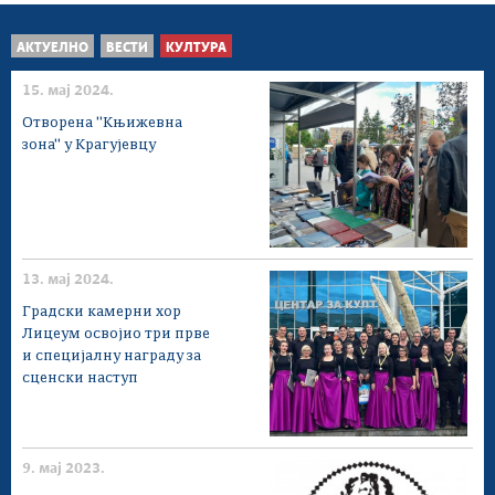
АКТУЕЛНО
ВЕСТИ
КУЛТУРА
15. мај 2024.
Отворена ''Књижевна
зона'' у Крагујевцу
13. мај 2024.
Градски камерни хор
Лицеум освојио три прве
и специјалну награду за
сценски наступ
9. мај 2023.