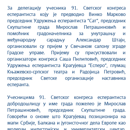
Култура
За делегацију учесника 91. Светског конгреса
Здравство
есперантиста коју је предводио Винко Марково
Социјална заштита
председник Удружења есперантиста “Сат“, председник
Спорт
Скупштине града Мирослав Петрашиновић и
помоћник градоначелника за унутрашњу и
Седнице Градског већа
међународну сарадњу Александар Штајн,
Седнице Скупштине
организовали су пријем у Свечаном салону зграде
Туризам
Градске управе. Пријему су присуствовали и
организатори конгреса Саша Пилиповић, председник
Крагујевац - Град у парку
Удружења есперантиста Крагујевца “Есперо“, глумац
Екологија
Књажевско-српског театра и Радојица Петровић,
Млади у локалној самоуправи
председник Светске организације наставника
НВО
есперанта.
Међународна сарадња
Учесницима 91. Светског конгреса есперантиста
Позив за медије
добродошлицу у име града пожелео је Мирослав
Избори
Петрашиновић, председник Скупштине града.
Октобарске свечаности
Говорећи о ономе што Крагујевац позиционира на
мапи Србије, Балкана и југоисточног дела Европе као
Образовање
модеран индустријски и универзитетски центар,