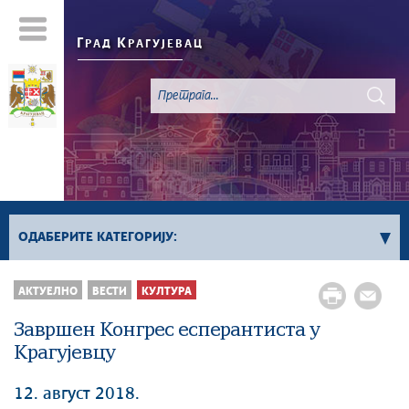
Г
К
РАД
РАГУЈЕВАЦ
ОДАБЕРИТЕ КАТЕГОРИЈУ:
Све вести
АКТУЕЛНО
ВЕСТИ
КУЛТУРА
Актуелно
Завршен Конгрес есперантиста у
Сервисне Информације
Крагујевцу
Генерално
Односи са јавношћу
12. август 2018.