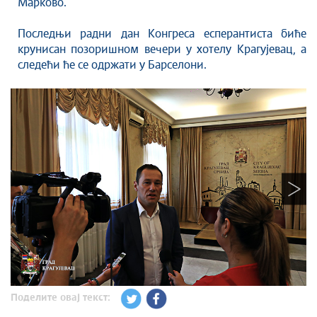
Марково.
Последњи радни дан Конгреса есперантиста биће
крунисан позоришном вечери у хотелу Крагујевац, а
следећи ће се одржати у Барселони.
Поделите овај текст: