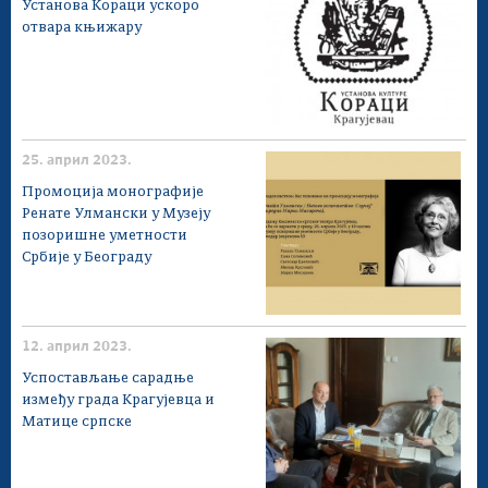
Установа Кораци ускоро
отвара књижару
25. април 2023.
Промоција монографије
Ренате Улмански у Музеју
позоришне уметности
Србије у Београду
12. април 2023.
Успостављање сарадње
између града Крагујевца и
Матице српске