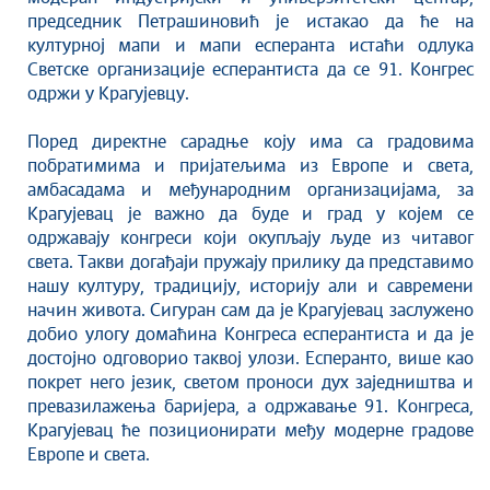
Савет за координацију послова безбедности
председник Петрашиновић је истакао да ће на
саобраћаја
културној мапи и мапи есперанта истаћи одлука
Људска и мањинска права
Светске организације есперантиста да се 91. Конгрес
одржи у Крагујевцу.
Поред директне сарадње коју има са градовима
побратимима и пријатељима из Европе и света,
амбасадама и међународним организацијама, за
Крагујевац је важно да буде и град у којем се
одржавају конгреси који окупљају људе из читавог
света. Такви догађаји пружају прилику да представимо
нашу културу, традицију, историју али и савремени
начин живота. Сигуран сам да је Крагујевац заслужено
добио улогу домаћина Конгреса есперантиста и да је
достојно одговорио таквој улози. Есперанто, више као
покрет него језик, светом проноси дух заједништва и
превазилажења баријера, а одржавање 91. Конгреса,
Крагујевац ће позиционирати међу модерне градове
Европе и света.