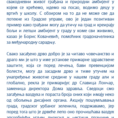
свакодневни живот грађана и природни амбијент у
којем се крећемо, идемо на посао, водимо децу у
вртић у школу. С обзиром на то да не може све да
потекне из Градске управе, ово је један позитиван
пример како грађани могу да утичу на град и креирају
бољи и лепши амбијент у граду у коме сви живимо,
казао је Борис Ковачевић, помоћник градоначелника
за међународну сарадњу.
Свако засађено дрво добро је за читаво човечанство и
драго ми је што у име установе примарне здравствене
заштите, која се поред лечења, бави превенцијом
болести, могу да засадим дрво и тиме утучем на
унапређење животне средине у нашем граду али и
глобално, рекла је примаријус др Славица Лончар,
заменица директора Дома здравља. Сведоци смо
загађења ваздуха и пораста броја оних који имају неко
од обољења дисајних органа. Акцију пошумљавања
града, градског урбаног зеленила, подржавамо, јер
поред тога што је дрвеће лепо оно прочишћава ваздух
апсорбујући угљен диоксид и честице прашине и