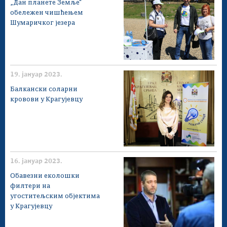
„Дан планете Земље“
обележен чишћењем
Шумаричког језера
19. јануар 2023.
Балкански соларни
кровови у Крагујевцу
16. јануар 2023.
Обавезни еколошки
филтери на
угоститељским објектима
у Крагујевцу