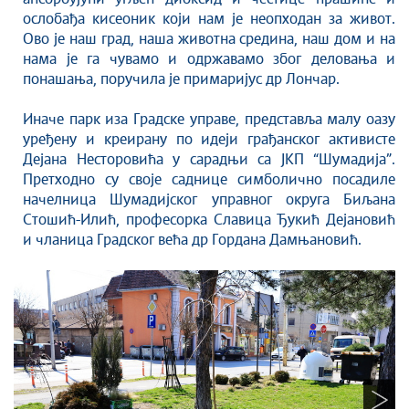
ослобађа кисеоник који нам је неопходан за живот.
Ово је наш град, наша животна средина, наш дом и на
нама је га чувамо и одржавамо због деловања и
понашања, поручила је примаријус др Лончар.
Иначе парк иза Градске управе, представља малу оазу
уређену и креирану по идеји грађанског активисте
Дејана Несторовића у сарадњи са ЈКП “Шумадија”.
Претходно су своје саднице симболично посадиле
начелница Шумадијског управног округа Биљана
Стошић-Илић, професорка Славица Ђукић Дејановић
и чланица Градског већа др Гордана Дамњановић.