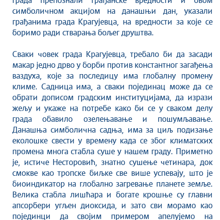
града препознали грађанске вредности и овом
Савет за координацију послова безбедности
симболичном акцијом на данашњи дан, указали
саобраћаја
грађанима града Крагујевца, на вредности за које се
Људска и мањинска права
боримо ради стварања бољег друштва.
Сваки човек града Крагујевца, требало би да засади
макар једно дрво у борби против константног загађења
ваздуха, које за последицу има глобалну промену
климе. Садница има, а сваки појединац може да се
обрати дописом градским институцијама, да изрази
жељу и укаже на потребе како би се у сваком делу
града обавило озелењавање и пошумљавање.
Данашња симболична садња, има за циљ подизање
еколошке свести у времену када се због климатских
промена многа стабла суше у нашем граду. Приметно
је, истиче Несторовић, знатно сушење четинара, док
смокве као тропске биљке све више успевају, што је
биоиндикатор на глобално загревање планете земље.
Велика стабла лишћара и богате крошње су главни
апсорбери угљен диоксида, и зато сви морамо као
појединци да својим примером апелујемо на