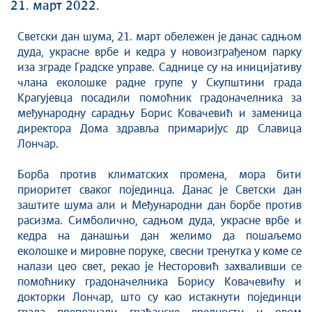
Култура
21. март 2022.
Здравство
Светски дан шума, 21. март обележен је данас садњом
Социјална заштита
дуда, украсне врбе и кедра у новоизграђеном парку
Спорт
иза зграде Градске управе. Саднице су на иницијативу
Седнице Градског већа
члана еколошке радне групе у Скупштини града
Крагујевца посадили помоћник градоначелника за
Седнице Скупштине
међународну сарадњу Борис Ковачевић и заменица
Туризам
директора Дома здравља примаријус др Славица
Крагујевац - Град у парку
Лончар.
Екологија
Борба против климатских промена, мора бити
Млади у локалној самоуправи
приоритет сваког појединца. Данас је Светски дан
НВО
заштите шума али и Међународни дан борбе против
расизма. Симболично, садњом дуда, украсне врбе и
Међународна сарадња
кедра на данашњи дан желимо да пошаљемо
Позив за медије
еколошке и мировне поруке, свесни тренутка у коме се
Избори
налази цео свет, рекао је Несторовић захваливши се
Октобарске свечаности
помоћнику градоначелника Борису Ковачевићу и
докторки Лончар, што су као истакнути појединци
Образовање