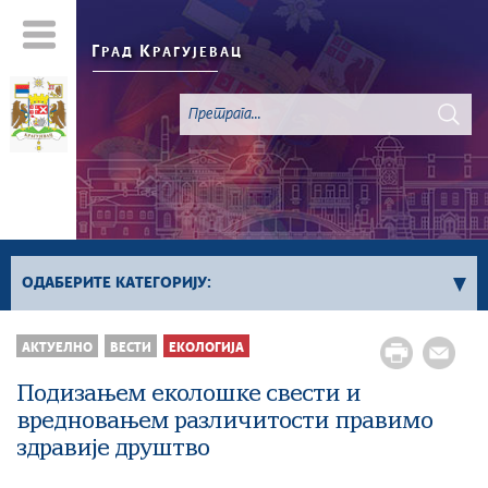
Г
К
РАД
РАГУЈЕВАЦ
ОДАБЕРИТЕ КАТЕГОРИЈУ:
Све вести
АКТУЕЛНО
ВЕСТИ
ЕКОЛОГИЈА
Актуелно
Подизањем еколошке свести и
Сервисне Информације
вредновањем различитости правимо
Генерално
здравије друштво
Односи са јавношћу