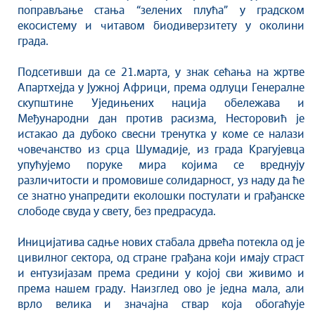
поправљање стања “зелених плућа” у градском
екосистему и читавом биодиверзитету у околини
града.
Подсетивши да се 21.марта, у знак сећања на жртве
Апартхејда у Јужној Африци, према одлуци Генералне
скупштине Уједињених нација обележава и
Међународни дан против расизма, Несторовић је
истакао да дубоко свесни тренутка у коме се налази
човечанство из срца Шумадије, из града Крагујевца
упућујемо поруке мира којима се вреднују
различитости и промовише солидарност, уз наду да ће
се знатно унапредити еколошки постулати и грађанске
слободе свуда у свету, без предрасуда.
Иницијатива садње нових стабала дрвећа потекла од је
цивилног сектора, од стране грађана који имају страст
и ентузијазам према средини у којој сви живимо и
према нашем граду. Наизглед ово је једна мала, али
врло велика и значајна ствар која обогаћује