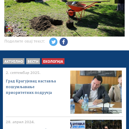
Поделите овај текст:
АКТУЕЛНО
ВЕСТИ
ЕКОЛОГИЈА
2. септембар 2025.
Град Крагујевац наставља
пошумљавање
приоритетних подручја
28. април 2024.