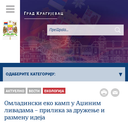
Г
К
РАД
РАГУЈЕВАЦ
ОДАБЕРИТЕ КАТЕГОРИЈУ:
Све вести
АКТУЕЛНО
ВЕСТИ
ЕКОЛОГИЈА
Актуелно
Омладински еко камп у Аџиним
Сервисне Информације
ливадама – прилика за дружење и
Генерално
размену идеја
Односи са јавношћу