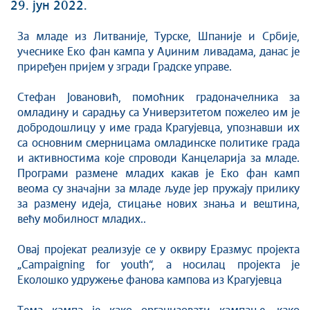
Култура
29. јун 2022.
Здравство
За младе из Литваније, Турске, Шпаније и Србије,
Социјална заштита
учеснике Еко фан кампа у Аџиним ливадама, данас је
Спорт
приређен пријем у згради Градске управе.
Седнице Градског већа
Стефан Јовановић, помоћник градоначелника за
Седнице Скупштине
омладину и сарадњу са Универзитетом пожелео им је
Туризам
добродошлицу у име града Крагујевца, упознавши их
Крагујевац - Град у парку
са основним смерницама омладинске политике града
и активностима које спроводи Канцеларија за младе.
Екологија
Програми размене младих какав је Еко фан камп
Млади у локалној самоуправи
веома су значајни за младе људе јер пружају прилику
НВО
за размену идеја, стицање нових знања и вештина,
већу мобилност младих..
Међународна сарадња
Позив за медије
Овај пројекат реализује се у оквиру Еразмус пројекта
Избори
„Campaigning for youth“, а носилац пројекта је
Октобарске свечаности
Еколошко удружење фанова кампова из Крагујевца
Образовање