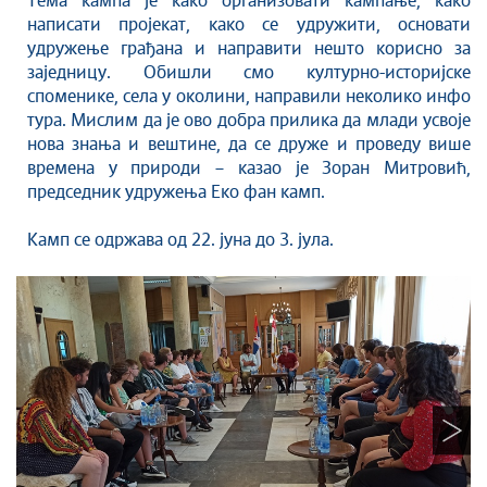
Тема кампа је како организовати кампање, како
Савет за координацију послова безбедности
написати пројекат, како се удружити, основати
саобраћаја
удружење грађана и направити нешто корисно за
Људска и мањинска права
заједницу. Обишли смо културно-историјске
споменике, села у околини, направили неколико инфо
тура. Мислим да је ово добра прилика да млади усвоје
нова знања и вештине, да се друже и проведу више
времена у природи – казао је Зоран Митровић,
председник удружења Еко фан камп.
Камп се одржава од 22. јуна до 3. јула.