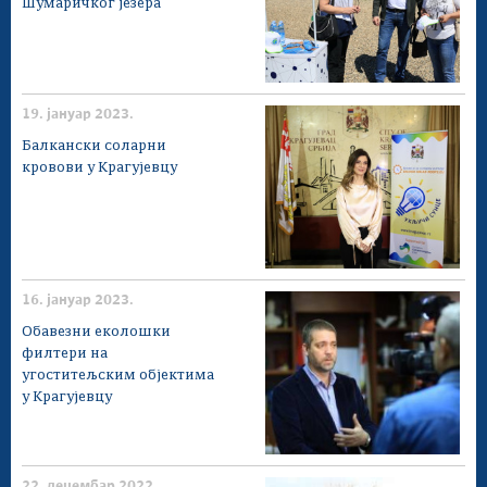
Шумаричког језера
19. јануар 2023.
Балкански соларни
кровови у Крагујевцу
16. јануар 2023.
Обавезни еколошки
филтери на
угоститељским објектима
у Крагујевцу
22. децембар 2022.