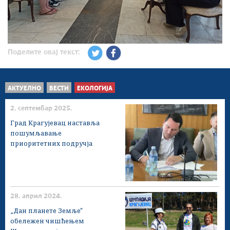
Поделите овај текст:
АКТУЕЛНО
ВЕСТИ
ЕКОЛОГИЈА
2. септембар 2025.
Град Крагујевац наставља
пошумљавање
приоритетних подручја
28. април 2024.
„Дан планете Земље“
обележен чишћењем