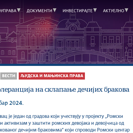
ОУПРАВА
ДОКУМЕНТИ
ИНВЕСТИРАЈТЕ
АКТУЕЛНО
ВЕСТИ
ЉУДСКА И МАЊИНСКА ПРАВА
олеранција на склапање дечијих бракова
бар 2024.
и активизам у заштити ромских девојака и девојчица од
кованог дечијим браковима“ који спроводи Ромски центар