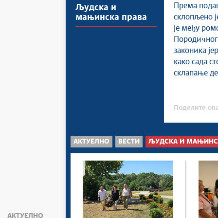
Према подац
Људска и
мањинска права
склопљено је
је међу ром
Породичног 
законика јер
како сада ст
склапање де
Поделите ова
АКТУЕЛНО
ВЕСТИ
ЉУДСКА И МАЊИНС
АКТУЕЛНО