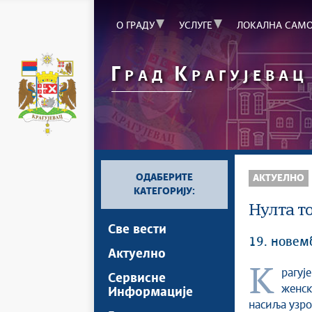
О ГРАДУ
УСЛУГЕ
ЛОКАЛНА САМ
Г
К
РАД
РАГУЈЕВАЦ
ОДАБЕРИТЕ
АКТУЕЛНО
КАТЕГОРИЈУ:
Нулта т
Све вести
19. новем
Актуелно
Крагујевац је један од градова који учествују у пројекту „Ромски
Сервисне
женск
Информације
насиља узро