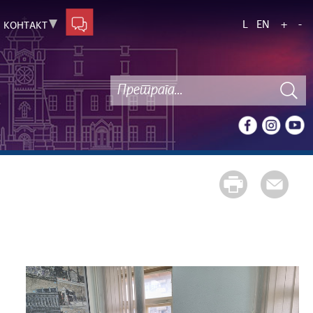
L
EN
+
-
КОНТАКТ