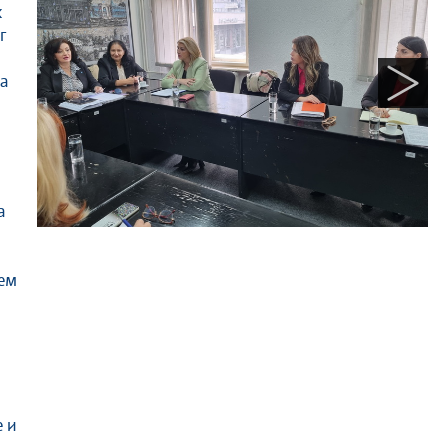
к
г
а
а
шем
е и