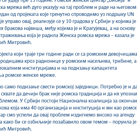
 се удају пре 15 године. Ромски женски центар „Бибија“ и
ка мрежа већ дуго указују на тај проблем и раде на његовом
едан од пројеката које тренутно спроводимо уз подршку UN
је управо овај, реализује се у 10 градова у Србији у којима је
х бракова највиша, међу којима је и Крагујевац, а на основу
страживања која је радила Женска ромска мрежа – казала је
сић Митровић.
ојекта који траје три године ради се са ромским девојчицама
родицама кроз радионице у ромским насељима, трибине, а
 локалним институцијама и на подизању капацитета
а ромске женске мреже.
о само подизање свести ромској заједници. Потребно је и д
 схвате да дечији брак није ромска традиција и да их упозн
блемом. У Србији постоји Национална коалиција за оконча
кова која има 40 организација и институција и ми као ромс
ар смо успели да овај проблем издигнемо високо на агенду
а како би се озбиљније позабавило овом темом – поруила је
сић Митровић.