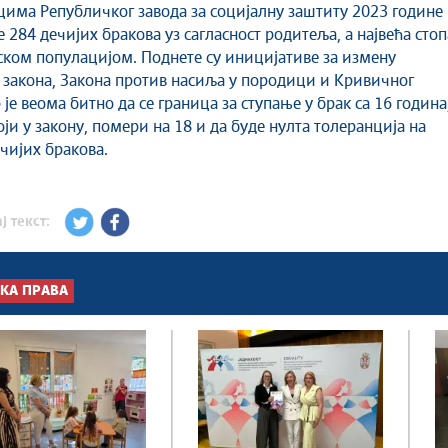
има Републичког завода за социјалну заштиту 2023 године
 284 дечијих бракова уз сагласност родитеља, а највећа стоп
ском популацијом. Поднете су иницијативе за измену
закона, Закона против насиља у породици и Кривичног
 је веома битно да се граница за ступање у брак са 16 година
оји у закону, помери на 18 и да буде нулта толеранција на
чијих бракова.
ј текст:
КА ПРАВА