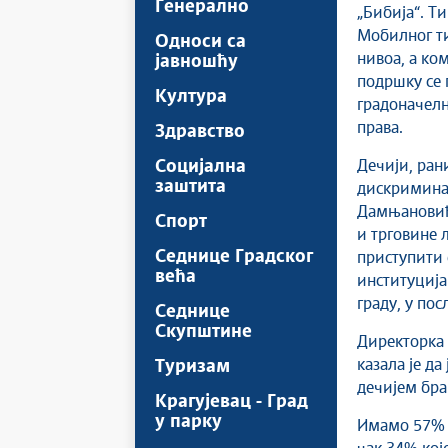
Генерално
„Бибија“. Ти
Мобилног ти
Односи са
нивоа, а ко
јавношћу
подршку се 
Култура
градоначелн
права.
Здравство
Социјална
Дечији, ран
заштита
дискриминац
Дамњановић 
Спорт
и трговине 
Седнице Градског
приступити 
већа
институција
граду, у пос
Седнице
Скупштине
Директорка 
казала је да
Туризам
дечијем бра
Крагујевац - Град
у парку
Имамо 57% д