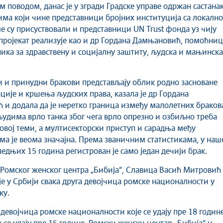
м поводом, данас је у згради Градске управе одржан састана
ма који чине представници бројних институција са локално
ме су присуствовали и представници UN Trust фонда уз чију
пројекат реализује као и др Гордана Дамњановић, помоћниц
ика за здравствену и социјалну заштиту, људска и мањинска
и и принудни бракови представљају облик родно засноване
ије и кршења људских права, казала је др Гордана
и додала да је неретко граница између малолетних браков
људима врло танка због чега врло опрезно и озбиљно треба
овој теми, а мултисекторски приступ и сарадња међу
ма је веома значајна. Према званичним статистикама, у на
ледњих 15 година регистрован је само један дечији брак.
Ромског женског центра „Бибија“, Славица Васић Митровић
 је у Србији свака друга девојчица ромске националности у
ку.
евојчица ромске националности које се удају пре 18 годин