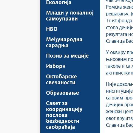
чак 34% које
Екологија
Ромска женс
Млади у локалној
решавању. Ј
самоуправи
Тrust фонда 
стопа дечији
НВО
резултата и
Међународна
Славица Ва
сарадња
У оквиру пр
Позив за медије
њиховим по
Избори
такође и са
активисткињ
Октобарске
свечаности
Није довољн
институције
Образовање
са овим про
Савет за
дечијих бра
координацију
женски цент
послова
овог друштв
безбедности
Славица Ва
саобраћаја