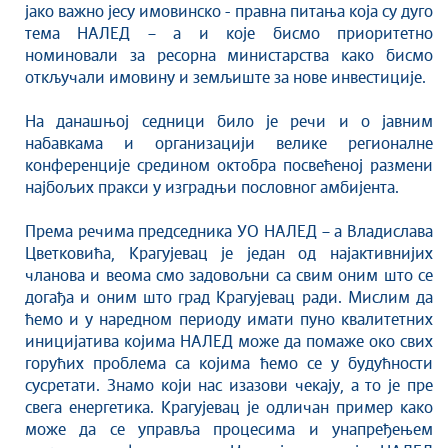
јако важно јесу имовинско - правна питања која су дуго
тема НАЛЕД – а и које бисмо приоритетно
номиновали за ресорна министарства како бисмо
откључали имовину и земљиште за нове инвестиције.
На данашњој седници било је речи и о јавним
набавкама и организацији велике регионалне
конференције средином октобра посвећеној размени
најбољих пракси у изградњи пословног амбијента.
Према речима председника УО НАЛЕД – а Владислава
Цветковића, Крагујевац је један од најактивнијих
чланова и веома смо задовољни са свим оним што се
догађа и оним што град Крагујевац ради. Мислим да
ћемо и у наредном периоду имати пуно квалитетних
иницијатива којима НАЛЕД може да помаже око свих
горућих проблема са којима ћемо се у будућности
сусретати. Знамо који нас изазови чекају, а то је пре
свега енергетика. Крагујевац је одличан пример како
може да се управља процесима и унапређењем