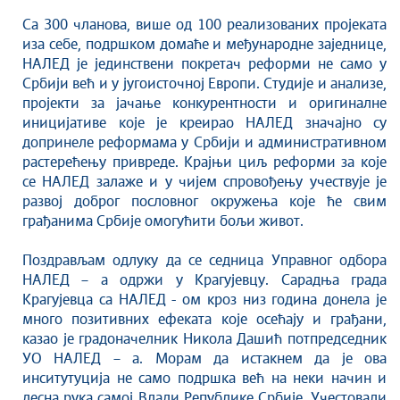
Култура
Са 300 чланова, више од 100 реализованих пројеката
Здравство
иза себе, подршком домаће и међународне заједнице,
Социјална заштита
НАЛЕД је јединствени покретач реформи не само у
Спорт
Србији већ и у југоисточној Европи. Студије и анализе,
пројекти за јачање конкурентности и оригиналне
Седнице Градског већа
иницијативе које је креирао НАЛЕД значајно су
Седнице Скупштине
допринеле реформама у Србији и административном
Туризам
растерећењу привреде. Крајњи циљ реформи за које
се НАЛЕД залаже и у чијем спровођењу учествује је
Крагујевац - Град у парку
развој доброг пословног окружења које ће свим
Екологија
грађанима Србије омогућити бољи живот.
Млади у локалној самоуправи
НВО
Поздрављам одлуку да се седница Управног одбора
НАЛЕД – а одржи у Крагујевцу. Сарадња града
Међународна сарадња
Крагујевца са НАЛЕД - ом кроз низ година донела је
Позив за медије
много позитивних ефеката које осећају и грађани,
Избори
казао је градоначелник Никола Дашић потпредседник
Октобарске свечаности
УО НАЛЕД – а. Морам да истакнем да је ова
инситутуција не само подршка већ на неки начин и
Образовање
десна рука самој Влади Републике Србије. Учестовали