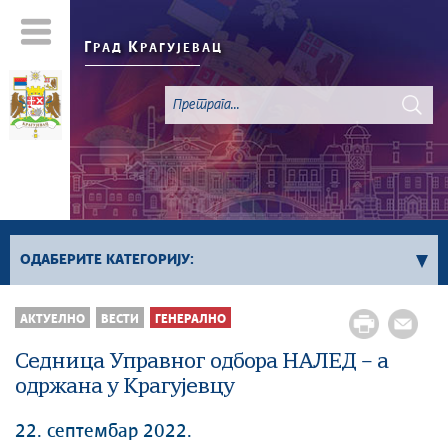
Г
К
РАД
РАГУЈЕВАЦ
ОДАБЕРИТЕ КАТЕГОРИЈУ:
Све вести
АКТУЕЛНО
ВЕСТИ
ГЕНЕРАЛНО
Актуелно
Седница Управног одбора НАЛЕД – а
Сервисне Информације
одржана у Крагујевцу
Генерално
Односи са јавношћу
22. септембар 2022.