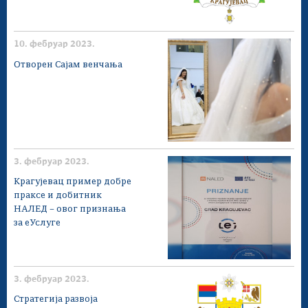
10. фебруар 2023.
Отворен Сајам венчања
3. фебруар 2023.
Крагујевац пример добре
праксе и добитник
НАЛЕД – овог признања
за еУслуге
3. фебруар 2023.
Стратегија развоја