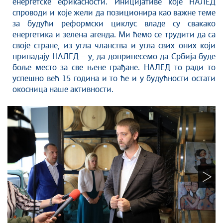
енергетске ефикасности. Иницијативе које НАЛЕД
спроводи и које жели да позиционира као важне теме
за будући реформски циклус владе су свакако
енергетика и зелена агенда. Ми ћемо се трудити да са
своје стране, из угла чланства и угла свих оних који
припадају НАЛЕД – у, да допринесемо да Србија буде
боље место за све њене грађане. НАЛЕД то ради то
успешно већ 15 година и то ће и у будућности остати
окосница наше активности.