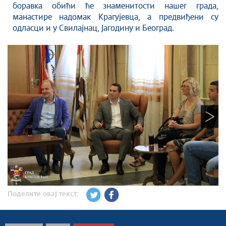
боравка обићи ће знаменитости нашег града,
манастире надомак Крагујевца, а предвиђени су
одласци и у Свилајнац, Јагодину и Београд.
Поделите овај текст: