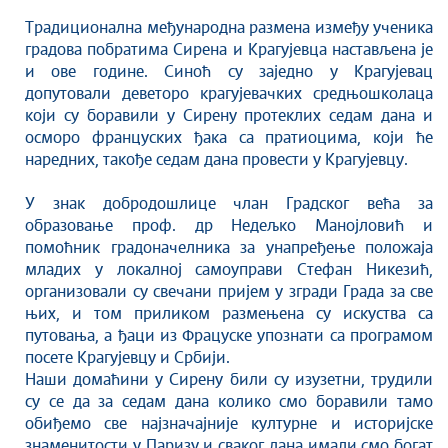
Култура
Традиционална међународна размена између ученика
Здравство
градова побратима Сирена и Крагујевца настављена је
Социјална заштита
и ове године. Синоћ су заједно у Крагујевац
Спорт
допутовали деветоро крагујевачких средњошколаца
који су боравили у Сирену протеклих седам дана и
Седнице Градског већа
осморо француских ђака са пратиоцима, који ће
Седнице Скупштине
наредних, такође седам дана провести у Крагујевцу.
Туризам
У знак добродошлице члан Градског већа за
Крагујевац - Град у парку
образовање проф. др Недељко Манојловић и
Екологија
помоћник градоначелника за унапређење положаја
Млади у локалној самоуправи
младих у локалној самоуправи Стефан Никезић,
НВО
организовали су свечани пријем у згради Града за све
њих, и том приликом размењена су искуства са
Међународна сарадња
путовања, а ђаци из Фрацуске упознати са програмом
Позив за медије
посете Крагујевцу и Србији.
Избори
Наши домаћини у Сирену били су изузетни, трудили
Октобарске свечаности
су се да за седам дана колико смо боравили тамо
обиђемо све најзначајније културне и историјске
Образовање
знаменитости у Паризу и сваког дана имали смо богат