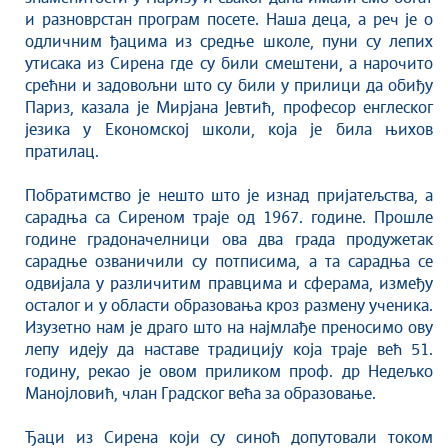
Савет за координацију послова безбедности
и разноврстан програм посете. Наша деца, а реч је о
саобраћаја
одличним ђацима из средње школе, пуни су лепих
Људска и мањинска права
утисака из Сирена где су били смештени, а нарочито
срећни и задовољни што су били у прилици да обиђу
Париз, казала је Мирјана Јевтић, професор енглеског
језика у Економској школи, која је била њихов
пратилац.
Побратимство је нешто што је изнад пријатељства, а
сарадња са Сиреном траје од 1967. године. Прошле
године градоначелници ова два града продужетак
сарадње озваничили су потписима, а та сарадња се
одвијала у различитим правцима и сферама, између
осталог и у области образовања кроз размену ученика.
Изузетно нам је драго што на најмлађе преносимо ову
лепу идеју да наставе традицију која траје већ 51.
годину, рекао је овом приликом проф. др Недељко
Манојловић, члан Градског већа за образовање.
Ђаци из Сирена који су синоћ допутовали током