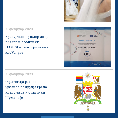
3. фебруар 2023.
Крагујевац пример добре
праксе и добитник
НАЛЕД – овог признања
за еУслуге
3. фебруар 2023.
Стратегија развоја
урбаног подручја града
Крагујевца и општина
Шумадије