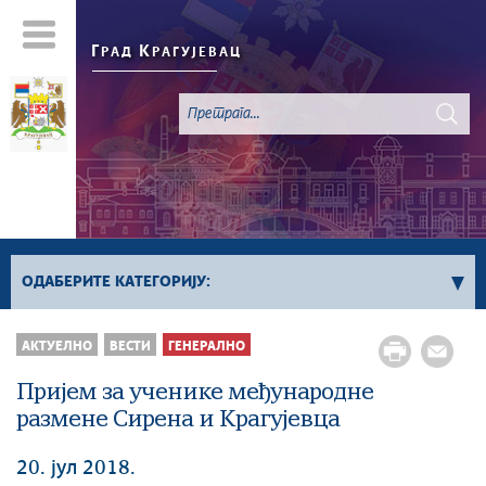
Г
К
РАД
РАГУЈЕВАЦ
ОДАБЕРИТЕ КАТЕГОРИЈУ:
Све вести
АКТУЕЛНО
ВЕСТИ
ГЕНЕРАЛНО
Актуелно
Пријем за ученике међународне
Сервисне Информације
размене Сирена и Крагујевца
Генерално
Односи са јавношћу
20. јул 2018.