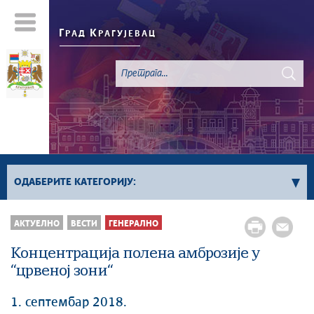
Г
К
РАД
РАГУЈЕВАЦ
ОДАБЕРИТЕ КАТЕГОРИЈУ:
Све вести
АКТУЕЛНО
ВЕСТИ
ГЕНЕРАЛНО
Актуелно
Концентрација полена амброзије у
Сервисне Информације
“црвеној зони“
Генерално
Односи са јавношћу
1. септембар 2018.