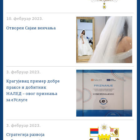
10. фебруар 2023.
Отворен Сајам венчања
3. фебруар 2023.
Крагујевац пример добре
праксе и добитник
НАЛЕД – овог признања
за еУслуге
3. фебруар 2023.
Стратегија развоја