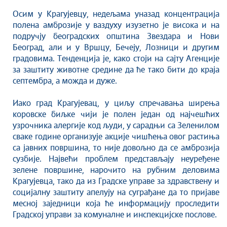
Култура
Осим у Крагујевцу, недељама уназад концентрација
Здравство
полена амброзије у ваздуху изузетно је висока и на
Социјална заштита
подручју београдских општина Звездара и Нови
Спорт
Београд, али и у Вршцу, Бечеју, Лозници и другим
градовима. Тенденција је, како стоји на сајту Агенције
Седнице Градског већа
за заштиту животне средине да ће тако бити до краја
Седнице Скупштине
септембра, а можда и дуже.
Туризам
Иако град Крагујевац, у циљу спречавања ширења
Крагујевац - Град у парку
коровске биљке чији је полен један од најчешћих
Екологија
узрочника алергије код људи, у сарадњи са Зеленилом
Млади у локалној самоуправи
сваке године организује акције чишћења овог растиња
НВО
са јавних површина, то није довољно да се амброзија
сузбије. Највећи проблем представљају неуређене
Међународна сарадња
зелене површине, нарочито на рубним деловима
Позив за медије
Крагујевца, тако да из Градске управе за здравствену и
Избори
социјалну заштиту апелују на суграђане да то пријаве
Октобарске свечаности
месној заједници која ће информацију проследити
Градској управи за комуналне и инспекцијске послове.
Образовање