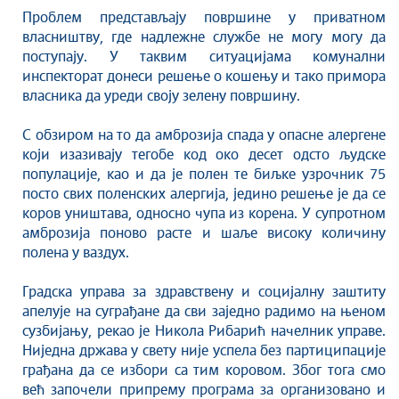
Савет за координацију послова безбедности
Проблем представљају површине у приватном
саобраћаја
власништву, где надлежне службе не могу могу да
Људска и мањинска права
поступају. У таквим ситуацијама комунални
инспекторат донеси решење о кошењу и тако примора
власника да уреди своју зелену површину.
С обзиром на то да амброзија спада у опасне алергене
који изазивају тегобе код око десет одсто људске
популације, као и да је полен те биљке узрочник 75
посто свих поленских алергија, једино решење је да се
коров уништава, односно чупа из корена. У супротном
амброзија поново расте и шаље високу количину
полена у ваздух.
Градска управа за здравствену и социјалну заштиту
апелује на суграђане да сви заједно радимо на њеном
сузбијању, рекао је Никола Рибарић начелник управе.
Ниједна држава у свету није успела без партиципације
грађана да се избори са тим коровом. Због тога смо
већ започели припрему програма за организовано и