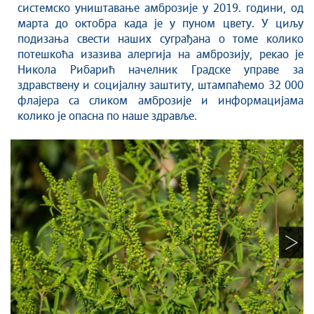
системско уништавање амброзије у 2019. години, од
марта до октобра када је у пуном цвету. У циљу
подизања свести наших суграђана о томе колико
потешкоћа изазива алергија на амброзију, рекао је
Никола Рибарић начелник Градске управе за
здравствену и социјалну заштиту, штампаћемо 32 000
флајера са сликом амброзије и информацијама
колико је опасна по наше здравље.